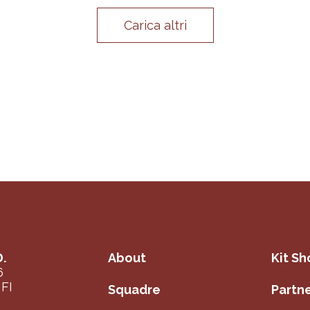
Carica altri
.
About
Kit S
6
FI
Squadre
Partn