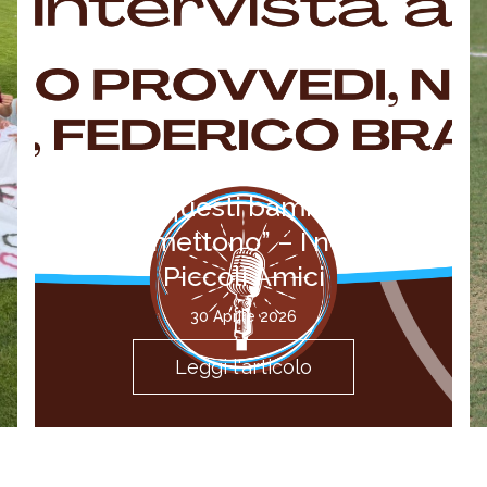
“Sentire l’entusiasmo
che questi bambini ci
trasmettono” – I nostri
Piccoli Amici
30 Aprile 2026
Leggi l'articolo