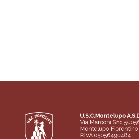
U.S.C.Montelupo A.S.D
Via Marconi Snc 5005
Montelupo Fiorentino 
P.IVA 05056490484