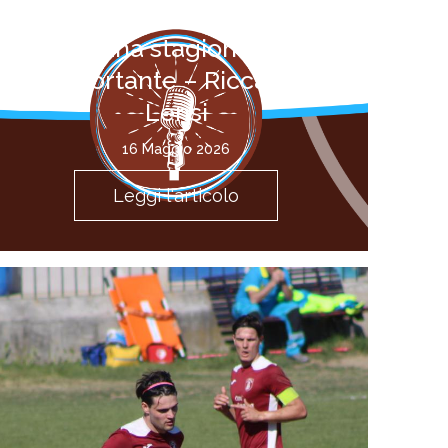
la consapevolezza di
una stagione
importante – Riccardo
Lensi
16 Maggio 2026
Leggi l'articolo