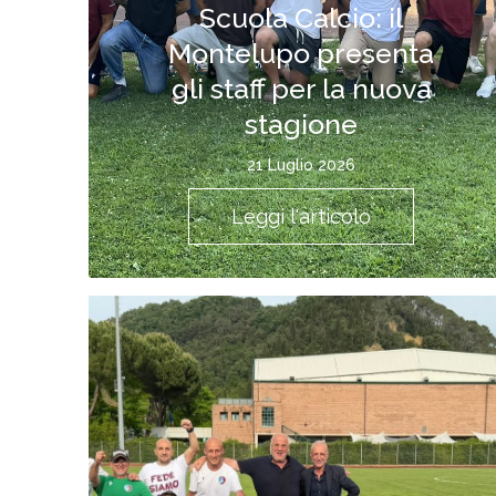
Scuola Calcio: il
Montelupo presenta
gli staff per la nuova
stagione
21 Luglio 2026
Leggi l'articolo