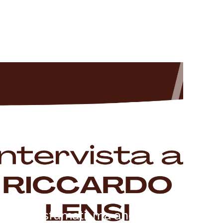
Il rammarico dei play-
off sfumati, ma anche