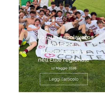
U19, un capolavoro
amaranto: il
Montelupo torna
nell’Élite regionale
12 Maggio 2026
Leggi l'articolo