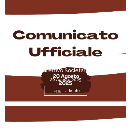
Francesco Apicella entra nel Consiglio
Direttivo Societario
20 Agosto 2025
Leggi l'articolo