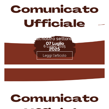
Tommaso Giorgi non è più il direttore
sportivo del nostro settore giovanile!
6 Luglio 2025
Leggi l'articolo