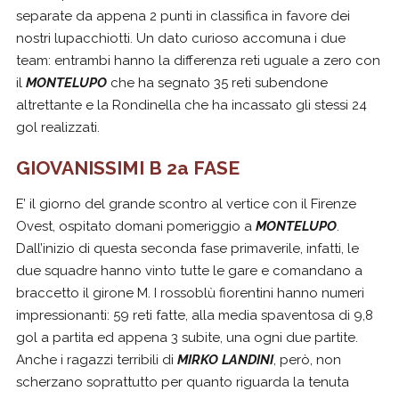
separate da appena 2 punti in classifica in favore dei
nostri lupacchiotti. Un dato curioso accomuna i due
team: entrambi hanno la differenza reti uguale a zero con
il
MONTELUPO
che ha segnato 35 reti subendone
altrettante e la Rondinella che ha incassato gli stessi 24
gol realizzati.
GIOVANISSIMI B 2a FASE
E’ il giorno del grande scontro al vertice con il Firenze
Ovest, ospitato domani pomeriggio a
MONTELUPO
.
Dall’inizio di questa seconda fase primaverile, infatti, le
due squadre hanno vinto tutte le gare e comandano a
braccetto il girone M. I rossoblù fiorentini hanno numeri
impressionanti: 59 reti fatte, alla media spaventosa di 9,8
gol a partita ed appena 3 subite, una ogni due partite.
Anche i ragazzi terribili di
MIRKO LANDINI
, però, non
scherzano soprattutto per quanto riguarda la tenuta