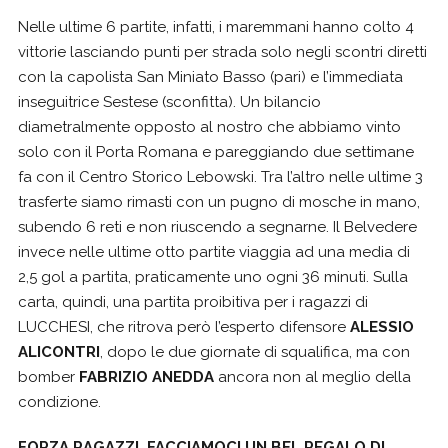
Nelle ultime 6 partite, infatti, i maremmani hanno colto 4
vittorie lasciando punti per strada solo negli scontri diretti
con la capolista San Miniato Basso (pari) e l’immediata
inseguitrice Sestese (sconfitta). Un bilancio
diametralmente opposto al nostro che abbiamo vinto
solo con il Porta Romana e pareggiando due settimane
fa con il Centro Storico Lebowski. Tra l’altro nelle ultime 3
trasferte siamo rimasti con un pugno di mosche in mano,
subendo 6 reti e non riuscendo a segnarne. Il Belvedere
invece nelle ultime otto partite viaggia ad una media di
2,5 gol a partita, praticamente uno ogni 36 minuti. Sulla
carta, quindi, una partita proibitiva per i ragazzi di
LUCCHESI, che ritrova però l’esperto difensore
ALESSIO
ALICONTRI
, dopo le due giornate di squalifica, ma con
bomber
FABRIZIO ANEDDA
ancora non al meglio della
condizione.
FORZA RAGAZZI, FACCIAMOCI UN BEL REGALO DI