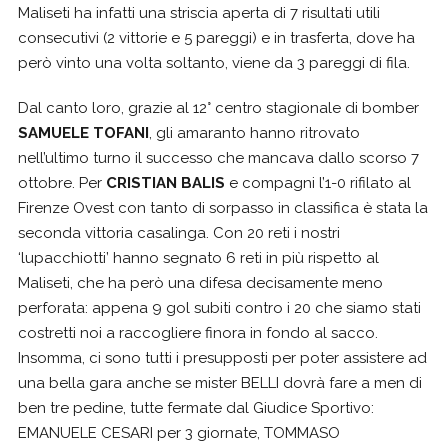
Maliseti ha infatti una striscia aperta di 7 risultati utili
consecutivi (2 vittorie e 5 pareggi) e in trasferta, dove ha
però vinto una volta soltanto, viene da 3 pareggi di fila.
Dal canto loro, grazie al 12° centro stagionale di bomber
SAMUELE TOFANI
, gli amaranto hanno ritrovato
nell’ultimo turno il successo che mancava dallo scorso 7
ottobre. Per
CRISTIAN BALIS
e compagni l’1-0 rifilato al
Firenze Ovest con tanto di sorpasso in classifica è stata la
seconda vittoria casalinga. Con 20 reti i nostri
‘lupacchiotti’ hanno segnato 6 reti in più rispetto al
Maliseti, che ha però una difesa decisamente meno
perforata: appena 9 gol subiti contro i 20 che siamo stati
costretti noi a raccogliere finora in fondo al sacco.
Insomma, ci sono tutti i presupposti per poter assistere ad
una bella gara anche se mister BELLI dovrà fare a men di
ben tre pedine, tutte fermate dal Giudice Sportivo:
EMANUELE CESARI per 3 giornate, TOMMASO